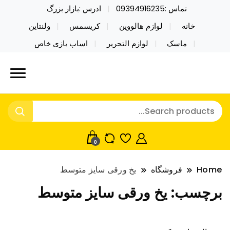
تماس :09394916235
ادرس :بازار بزرگ
خانه
لوازم هالووین
کریسمس
ولنتاین
ماسک
لوازم التحریر
اساب بازی خاص
خرید محصولات خاص فیجت اسباب بازی تراول ماگ نایکر
نایکر توی فروش عمده لوازم هالووین
توی فروش عمده لوازم هالووین ولن تاین کادویی
ولن تاین کادویی کریسمس اکسسوری
کریسمس اکسسوری ماسک در واردات مستقیم
ماسک
0
Home
فروشگاه
یخ ورقی سایز متوسط
برچسب:
یخ ورقی سایز متوسط