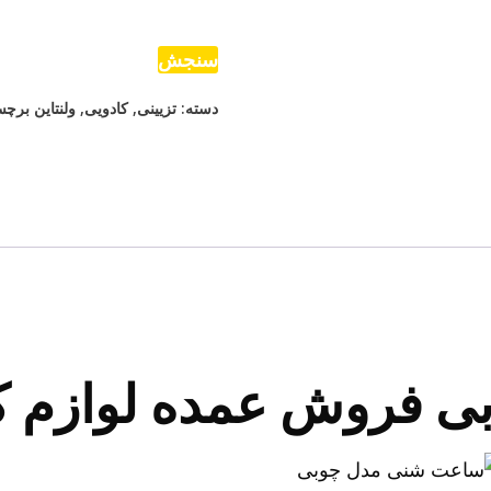
مدل
چوبی
سنجش
عدد
دسته:
تزیینی
,
کادویی
,
ولنتاین
برچ
 فروش عمده لوازم ک