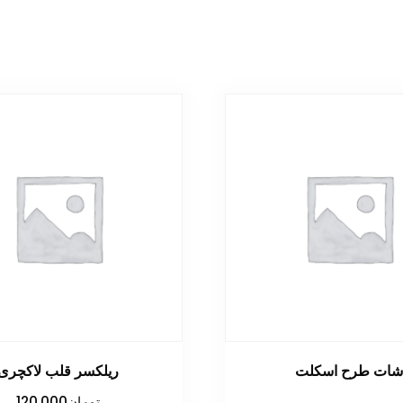
ات طرح اسکلت
ریلکسر قلب لاکچری
تومان
120,000