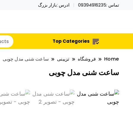
تماس :09394916235
ادرس :بازار بزرگ
خرید محصولات خاص فیجت اسباب بازی تراول ماگ نای
نایکر توی فروش عمده لوازم هالووی
Top Categories
Home
فروشگاه
تزیینی
ساعت شنی مدل چوبی
ساعت شنی مدل چوبی