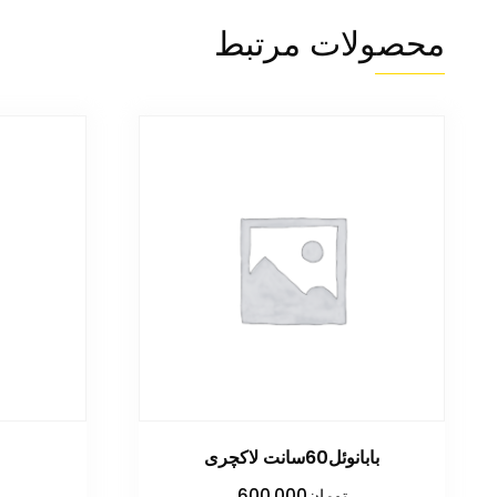
محصولات مرتبط
بابانوئل60سانت لاکچری
ش
تومان
600,000