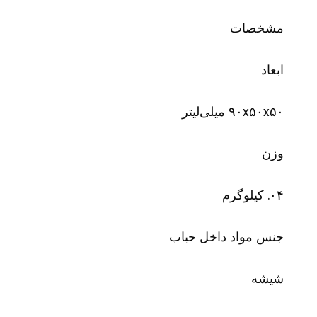
مشخصات
ابعاد
۹۰x۵۰x۵۰ میلی‌لیتر
وزن
۰۴. کیلوگرم
جنس مواد داخل حباب
شیشه