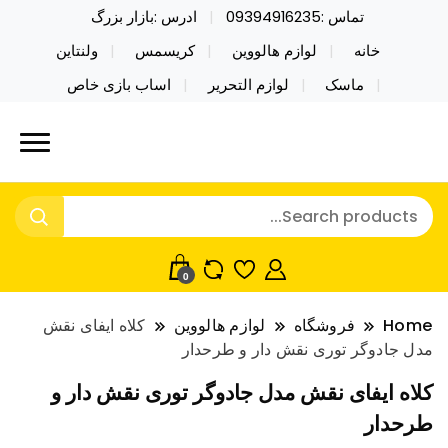
تماس :09394916235
ادرس :بازار بزرگ
خانه
لوازم هالووین
کریسمس
ولنتاین
ماسک
لوازم التحریر
اساب بازی خاص
خرید محصولات خاص فیجت اسباب بازی تراول ماگ نایکر
نایکر توی فروش عمده لوازم هالووین
توی فروش عمده لوازم هالووین ولن تاین کادویی
ولن تاین کادویی کریسمس اکسسوری
کریسمس اکسسوری ماسک در واردات مستقیم
ماسک
0
Home
فروشگاه
لوازم هالووین
کلاه ایفای نقش
مدل جادوگر توری نقش دار و طرحدار
کلاه ایفای نقش مدل جادوگر توری نقش دار و
طرحدار