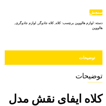
نقش
مدل
سنجش
جادوگر
دسته:
لوازم هالووین
برچسب:
کلاه
,
کلاه جادوگر
,
لوازم جادوگری
,
توری
هالووین
نقش
دار
و
طرحدار
عدد
توضیحات
توضیحات
کلاه ایفای نقش مدل