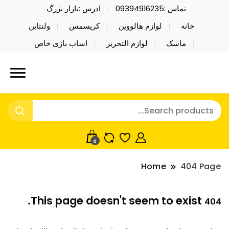
تماس :09394916235
ادرس :بازار بزرگ
خانه
لوازم هالووین
کریسمس
ولنتاین
ماسک
لوازم التحریر
اساب بازی خاص
خرید محصولات خاص فیجت اسباب بازی تراول ماگ نایکر
نایکر توی فروش عمده لوازم هالووین
توی فروش عمده لوازم هالووین ولن تاین کادویی
ولن تاین کادویی کریسمس اکسسوری
کریسمس اکسسوری ماسک در واردات مستقیم
ماسک
0
Home
404 Page
This page doesn't seem to exist.
404