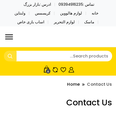
تماس :09394916235
ادرس :بازار بزرگ
خانه
لوازم هالووین
کریسمس
ولنتاین
ماسک
لوازم التحریر
اساب بازی خاص
خرید محصولات خاص فیجت اسباب بازی تراول ماگ نایکر
نایکر توی فروش عمده لوازم هالووین
توی فروش عمده لوازم هالووین ولن تاین کادویی
ولن تاین کادویی کریسمس اکسسوری
کریسمس اکسسوری ماسک در واردات مستقیم
ماسک
0
Home
Contact Us
Contact Us