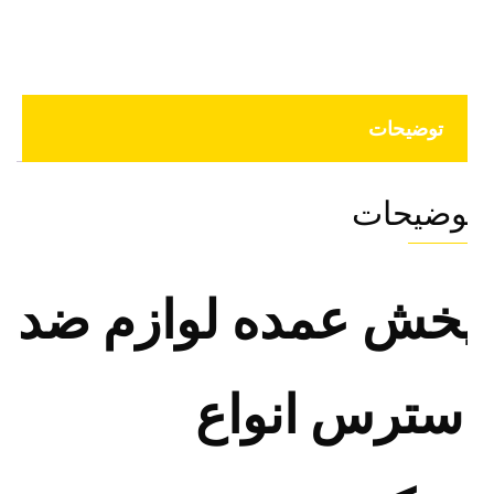
توضیحات
وضیحات
خش عمده لوازم ضد
سترس انواع