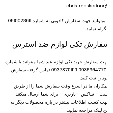
@christm
یا میتوانید جهت سفارش کادویی به شماره 0910028611
گرام نمایید.
فارش تکی لوازم ضد استرس
ت سفارش خرید تکی لوازم عید شما میتوانید با شماره
09363647708 09373701119 تماس گرفته سفارش
د را ثبت کنید.
کاران ما در اسرع وقت سفارش شما را از طریق
ت – تیپاکس – باربری – برای شما ارسال میکنند.
ت کسب اطلاعات بیشتر در باره محصولات دیگر به
ین
لینک
مراجعه نمایید.