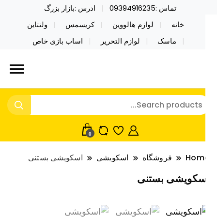
تماس :09394916235
ادرس :بازار بزرگ
خانه
لوازم هالووین
کریسمس
ولنتاین
ماسک
لوازم التحریر
اساب بازی خاص
ید محصولات خاص فیجت اسباب بازی تراول ماگ نایکر
ایکر توی فروش عمده لوازم هالووین
ی فروش عمده لوازم هالووین ولن تاین کادویی
لن تاین کادویی کریسمس اکسسوری
ریسمس اکسسوری ماسک در واردات مستقیم
اسک
0
Hom
فروشگاه
اسکویشی
اسکویشی بستنی
سکویشی بستنی