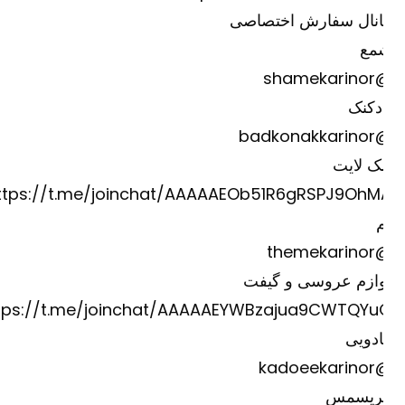
انال سفارش اختصاصی
مع
@shame
دکنک
@badkona
ک لایت
https://t.me/joinchat/AAAAAEOb51R6gRSPJ9OhM
@theme
وازم عروسی و گیفت
https://t.me/joinchat/AAAAAEYWBzajua9CWTQYu
دویی
@kadoee
ریسمس