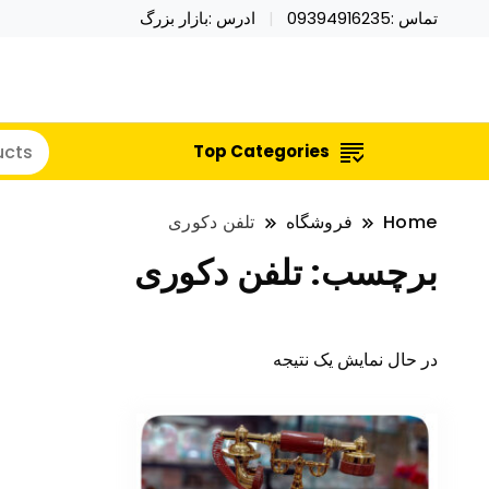
تماس :09394916235
ادرس :بازار بزرگ
خرید محصولات خاص فیجت اسباب بازی تراول ماگ نای
نایکر توی فروش عمده لوازم هالووی
Top Categories
Home
فروشگاه
تلفن دکوری
برچسب:
تلفن دکوری
در حال نمایش یک نتیجه