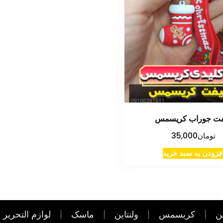
فت جوراب کریسمس
تومان
35,000
فزودن به سبد خرید
ن
کریسمس
ولنتاین
ماسک
لوازم التحریر