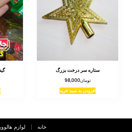
ستاره سر درخت بزرگ
گی
تومان
98,000
افزودن به سبد خرید
ا
خانه
لوازم هالووی