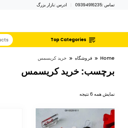
تماس :09394916235
ادرس :بازار بزرگ
خرید محصولات خاص فیجت اسباب بازی تراول ماگ نای
نایکر توی فروش عمده لوازم هالووی
Top Categories
Home
فروشگاه
خرید کریسمس
برچسب:
خرید کریسمس
نمایش همه 6 نتیجه