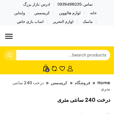
تماس :09394916235
ادرس :بازار بزرگ
خانه
لوازم هالووین
کریسمس
ولنتاین
ماسک
لوازم التحریر
اساب بازی خاص
خرید محصولات خاص فیجت اسباب بازی تراول ماگ نایکر
نایکر توی فروش عمده لوازم هالووین
توی فروش عمده لوازم هالووین ولن تاین کادویی
ولن تاین کادویی کریسمس اکسسوری
کریسمس اکسسوری ماسک در واردات مستقیم
ماسک
0
Home
فروشگاه
کریسمس
درخت 240 سانتی
متری
درخت 240 سانتی متری