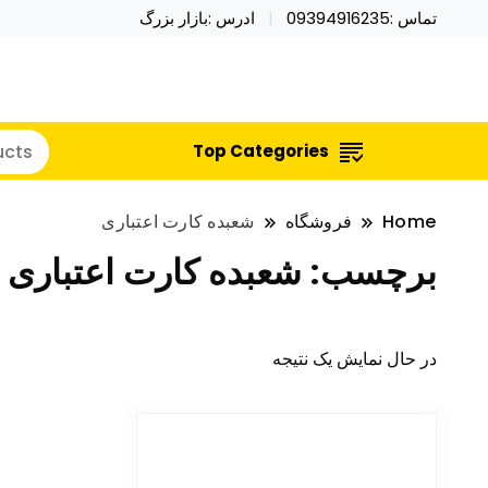
تماس :09394916235
ادرس :بازار بزرگ
خرید محصولات خاص فیجت اسباب بازی تراول ماگ نای
نایکر توی فروش عمده لوازم هالووی
Top Categories
Home
فروشگاه
شعبده کارت اعتباری
برچسب:
شعبده کارت اعتباری
در حال نمایش یک نتیجه