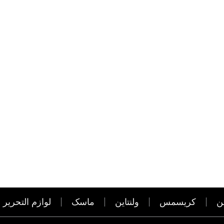
ن
کریسمس
ولنتاین
ماسک
لوازم التحریر