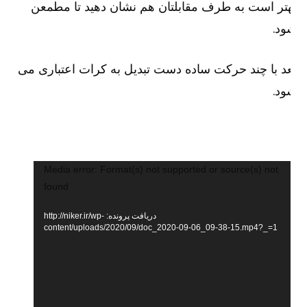
تر است به طرف مقابلتان هم نشان دهید تا مطمعن
د.
د با چند حرکت ساده دست تبدیل به کرات اعتباری می
د.
ایشگر
Media error: Format(s) not supported or source(s) not
دیو
found
دریافت پرونده: http://niker.ir/wp-
content/uploads/2020/09/doc_2020-09-06_09-38-15.mp4?_=1