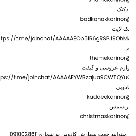
دکنک
@badkona
ک لایت
https://t.me/joinchat/AAAAAEOb51R6gRSPJ9OhM
@theme
وازم عروسی و گیفت
https://t.me/joinchat/AAAAAEYWBzajua9CWTQYu
دویی
@kadoee
ریسمس
@christm
یا میتوانید جهت سفارش کادویی به شماره 0910028611