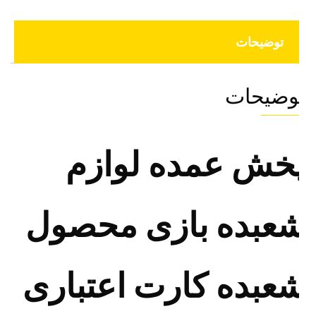
توضیحات
وضیحات
خش عمده لوازم
عبده بازی محصول
عبده کارت اعتباری