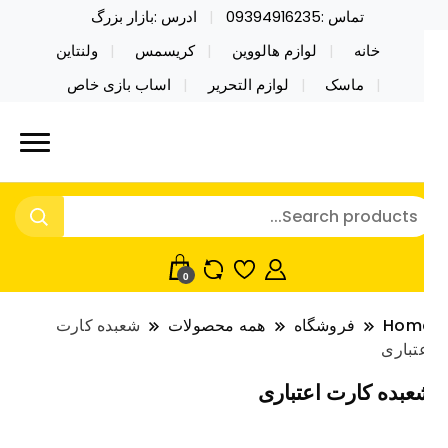
تماس :09394916235
ادرس :بازار بزرگ
خانه
لوازم هالووین
کریسمس
ولنتاین
ماسک
لوازم التحریر
اساب بازی خاص
ید محصولات خاص فیجت اسباب بازی تراول ماگ نایکر
ایکر توی فروش عمده لوازم هالووین
ی فروش عمده لوازم هالووین ولن تاین کادویی
لن تاین کادویی کریسمس اکسسوری
ریسمس اکسسوری ماسک در واردات مستقیم
اسک
0
Hom
فروشگاه
همه محصولات
شعبده کارت
تباری
عبده کارت اعتباری