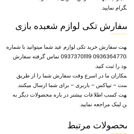
گرام نمایید.
فارش تکی لوازم شعبده بازی
ت سفارش خرید تکی لوازم عید شما میتوانید با شماره
09363647708 09373701119 تماس گرفته سفارش
د را ثبت کنید.
کاران ما در اسرع وقت سفارش شما را از طریق
ت – تیپاکس – باربری – برای شما ارسال میکنند.
ت کسب اطلاعات بیشتر در باره محصولات دیگر به
ین
لینک
مراجعه نمایید.
حصولات مرتبط