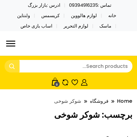
تماس :09394916235
ادرس :بازار بزرگ
خانه
لوازم هالووین
کریسمس
ولنتاین
ماسک
لوازم التحریر
اساب بازی خاص
خرید محصولات خاص فیجت اسباب بازی تراول ماگ نایکر
نایکر توی فروش عمده لوازم هالووین
توی فروش عمده لوازم هالووین ولن تاین کادویی
ولن تاین کادویی کریسمس اکسسوری
کریسمس اکسسوری ماسک در واردات مستقیم
ماسک
0
Home
فروشگاه
شوکر شوخی
برچسب:
شوکر شوخی