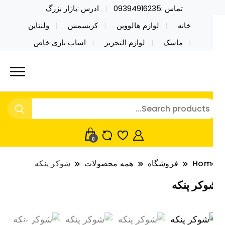
تماس :09394916235
ادرس :بازار بزرگ
خانه
لوازم هالووین
کریسمس
ولنتاین
ماسک
لوازم التحریر
اساب بازی خاص
ید محصولات خاص فیجت اسباب بازی تراول ماگ نایکر
ایکر توی فروش عمده لوازم هالووین
ی فروش عمده لوازم هالووین ولن تاین کادویی
لن تاین کادویی کریسمس اکسسوری
ریسمس اکسسوری ماسک در واردات مستقیم
اسک
0
Hom
فروشگاه
همه محصولات
شوکر پنکه
وکر پنکه