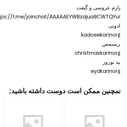
وازم عروسی و گیفت
https://t.me/joinchat/AAAAAEYWBzajua9CWTQYu
دویی
@kadoee
ریسمس
@christm
د نوروز
@eydk
مچنین ممکن است دوست داشته باشید;