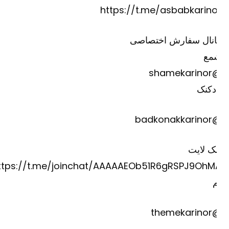
https://t.me/asbabkarino
انال سفارش اختصاصی
مع
@shame
دکنک
@badkona
ک لایت
https://t.me/joinchat/AAAAAEOb51R6gRSPJ9OhM
@theme