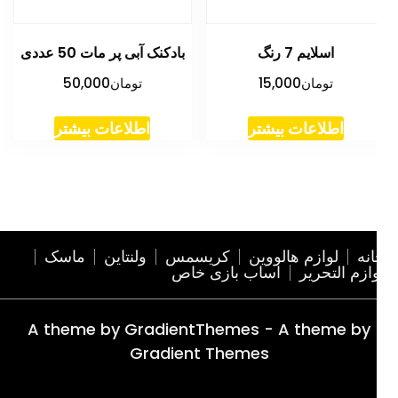
اسلایم 7 رنگ
بادکنک آبی پر مات 50 عددی
تومان
15,000
تومان
50,000
اطلاعات بیشتر
اطلاعات بیشتر
نه
لوازم هالووین
کریسمس
ولنتاین
ماسک
ازم التحریر
اساب بازی خاص
A theme by GradientThemes - A theme by
Gradient Themes