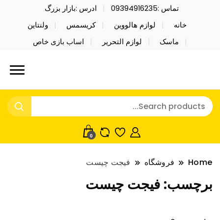
تماس :09394916235
ادرس :بازار بزرگ
خانه
لوازم هالووین
کریسمس
ولنتاین
ماسک
لوازم التحریر
اساب بازی خاص
خرید محصولات خاص فیجت اسباب بازی تراول ماگ نایکر
نایکر توی فروش عمده لوازم هالووین
توی فروش عمده لوازم هالووین ولن تاین کادویی
ولن تاین کادویی کریسمس اکسسوری
کریسمس اکسسوری ماسک در واردات مستقیم
ماسک
0
Home
فروشگاه
فیجت چیست
برچسب:
فیجت چیست