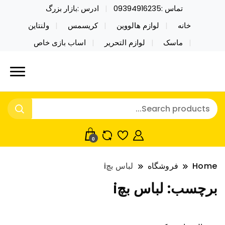
تماس :09394916235
ادرس :بازار بزرگ
خانه
لوازم هالووین
کریسمس
ولنتاین
ماسک
لوازم التحریر
اساب بازی خاص
خرید محصولات خاص فیجت اسباب بازی تراول ماگ نایکر
نایکر توی فروش عمده لوازم هالووین
توی فروش عمده لوازم هالووین ولن تاین کادویی
ولن تاین کادویی کریسمس اکسسوری
کریسمس اکسسوری ماسک در واردات مستقیم
ماسک
0
Home
فروشگاه
لباس بچi
برچسب:
لباس بچi