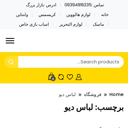
تماس :09394916235
ادرس :بازار بزرگ
خانه
لوازم هالووین
کریسمس
ولنتاین
ماسک
لوازم التحریر
اساب بازی خاص
خرید محصولات خاص فیجت اسباب بازی تراول ماگ نایکر
نایکر توی فروش عمده لوازم هالووین
توی فروش عمده لوازم هالووین ولن تاین کادویی
ولن تاین کادویی کریسمس اکسسوری
کریسمس اکسسوری ماسک در واردات مستقیم
ماسک
0
Home
فروشگاه
لباس دیو
برچسب:
لباس دیو