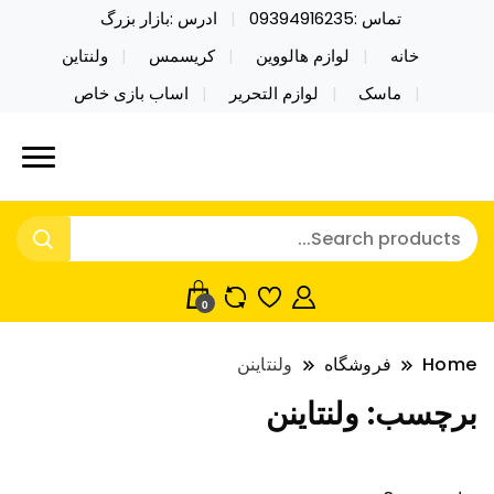
تماس :09394916235
ادرس :بازار بزرگ
خانه
لوازم هالووین
کریسمس
ولنتاین
ماسک
لوازم التحریر
اساب بازی خاص
خرید محصولات خاص فیجت اسباب بازی تراول ماگ نایکر
نایکر توی فروش عمده لوازم هالووین
توی فروش عمده لوازم هالووین ولن تاین کادویی
ولن تاین کادویی کریسمس اکسسوری
کریسمس اکسسوری ماسک در واردات مستقیم
ماسک
0
Home
فروشگاه
ولنتاینن
برچسب:
ولنتاینن