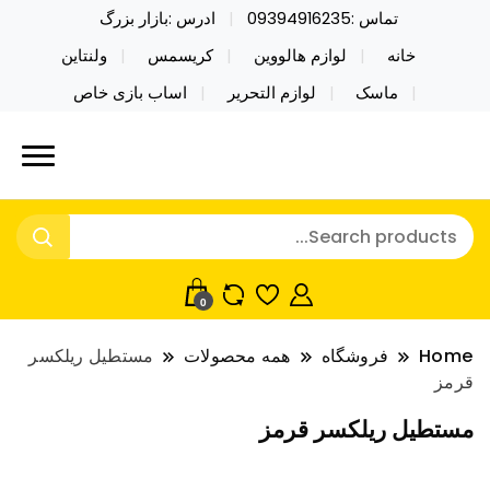
تماس :09394916235
ادرس :بازار بزرگ
خانه
لوازم هالووین
کریسمس
ولنتاین
ماسک
لوازم التحریر
اساب بازی خاص
خرید محصولات خاص فیجت اسباب بازی تراول ماگ نایکر
نایکر توی فروش عمده لوازم هالووین
توی فروش عمده لوازم هالووین ولن تاین کادویی
ولن تاین کادویی کریسمس اکسسوری
کریسمس اکسسوری ماسک در واردات مستقیم
ماسک
0
Home
فروشگاه
همه محصولات
مستطیل ریلکسر
قرمز
مستطیل ریلکسر قرمز