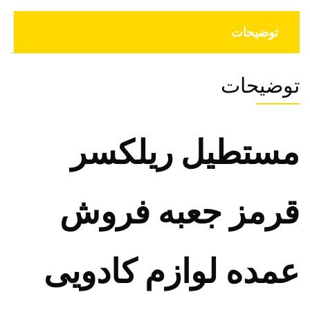
توضیحات
توضیحات
مستطیل ریلکسر
قرمز جعبه فروش
عمده لوازم کادویی