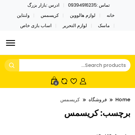
تماس :09394916235
ادرس :بازار بزرگ
خانه
لوازم هالووین
کریسمس
ولنتاین
ماسک
لوازم التحریر
اساب بازی خاص
خرید محصولات خاص فیجت اسباب بازی تراول ماگ نایکر
نایکر توی فروش عمده لوازم هالووین
توی فروش عمده لوازم هالووین ولن تاین کادویی
ولن تاین کادویی کریسمس اکسسوری
کریسمس اکسسوری ماسک در واردات مستقیم
ماسک
0
Home
فروشگاه
کریسمس
برچسب:
کریسمس