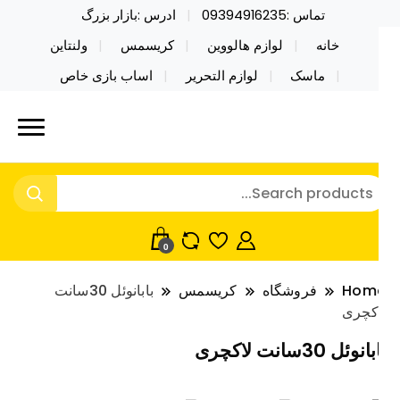
تماس :09394916235
ادرس :بازار بزرگ
خانه
لوازم هالووین
کریسمس
ولنتاین
ماسک
لوازم التحریر
اساب بازی خاص
ید محصولات خاص فیجت اسباب بازی تراول ماگ نایکر
ایکر توی فروش عمده لوازم هالووین
ی فروش عمده لوازم هالووین ولن تاین کادویی
لن تاین کادویی کریسمس اکسسوری
ریسمس اکسسوری ماسک در واردات مستقیم
اسک
0
Hom
فروشگاه
کریسمس
بابانوئل 30سانت
کچری
انوئل 30سانت لاکچری