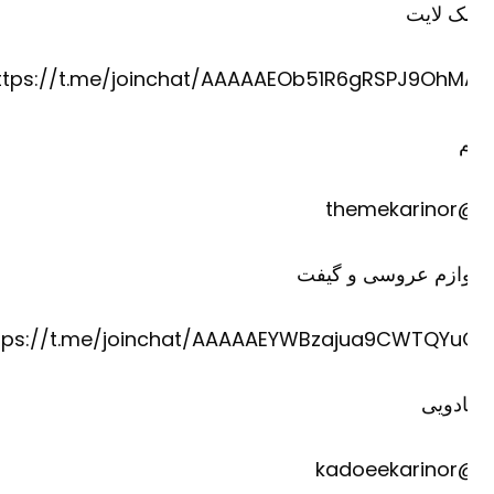
ک لایت
https://t.me/joinchat/AAAAAEOb51R6gRSPJ9OhM
@theme
وازم عروسی و گیفت
https://t.me/joinchat/AAAAAEYWBzajua9CWTQYu
دویی
@kadoee