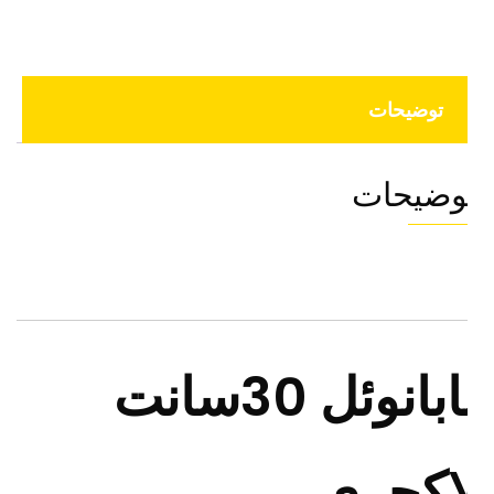
توضیحات
وضیحات
بابانوئل 30سانت
اکچری