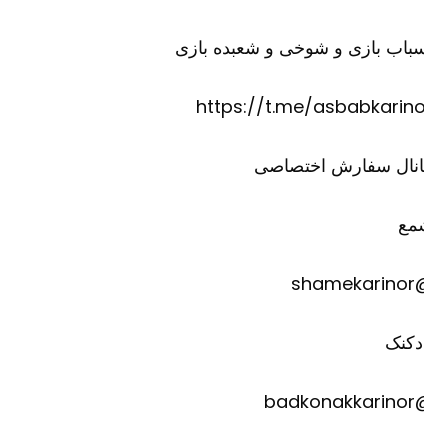
باب بازی و شوخی و شعبده بازی
https://t.me/asbabkarino
انال سفارش اختصاصی
مع
@shame
دکنک
@badkona