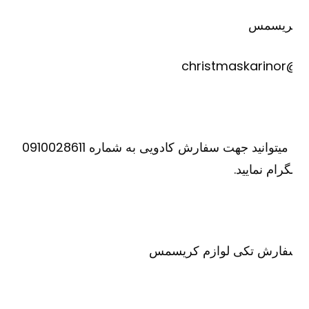
ریسمس
@christm
یا میتوانید جهت سفارش کادویی به شماره 0910028611
گرام نمایید.
فارش تکی لوازم کریسمس