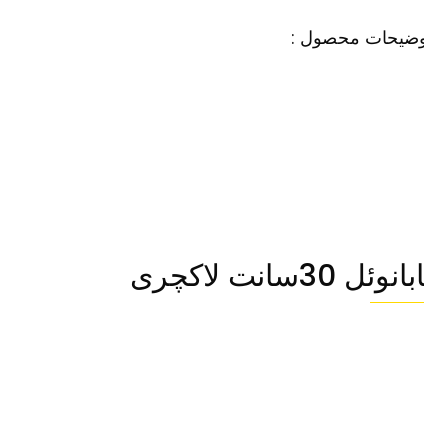
وضیحات محصول :
انوئل 30سانت لاکچری