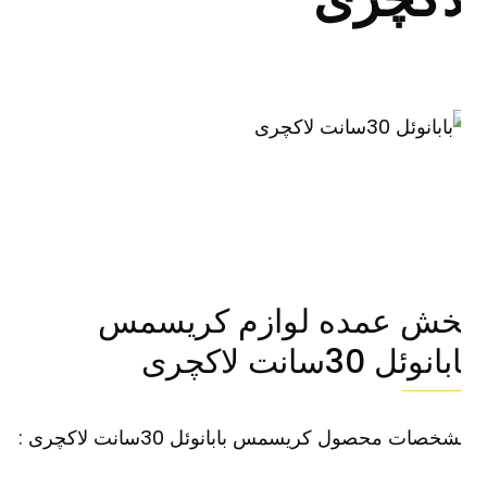
خش عمده لوازم کریسمس
انوئل 30سانت لاکچری
خصات محصول کریسمس بابانوئل 30سانت لاکچری :