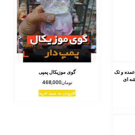
عمده و تک
گوی موزیکال پمپی
شه ای
تومان
468,000
افزودن به سبد خرید