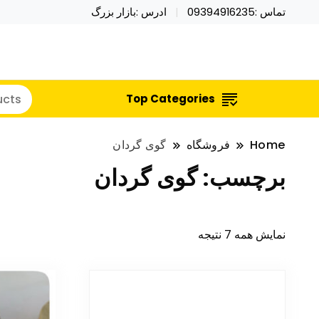
تماس :09394916235
ادرس :بازار بزرگ
خرید محصولات خاص فیجت اسباب بازی تراول ماگ نای
نایکر توی فروش عمده لوازم هالووی
Top Categories
Home
فروشگاه
گوی گردان
برچسب:
گوی گردان
نمایش همه 7 نتیجه