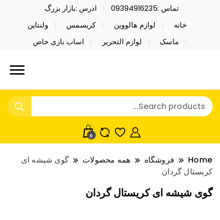
تماس :09394916235
ادرس :بازار بزرگ
خانه
لوازم هالووین
کریسمس
ولنتاین
ماسک
لوازم التحریر
اساب بازی خاص
خرید محصولات خاص فیجت اسباب بازی تراول ماگ نایکر
نایکر توی فروش عمده لوازم هالووین
توی فروش عمده لوازم هالووین ولن تاین کادویی
ولن تاین کادویی کریسمس اکسسوری
کریسمس اکسسوری ماسک در واردات مستقیم
ماسک
0
Home
فروشگاه
همه محصولات
گوی شیشه ای
کریستال گردان
گوی شیشه ای کریستال گردان