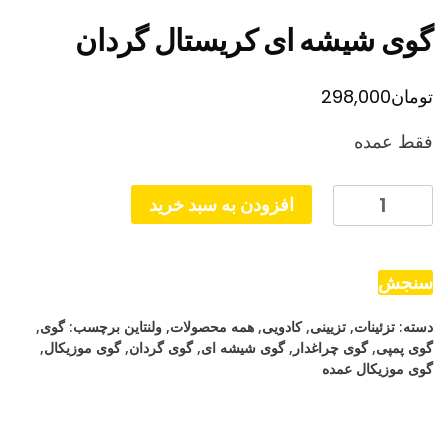
گوی شیشه ای کریستال گردان
تومان
298,000
فقط عمده
گوی
افزودن به سبد خرید
شیشه
ای
کریستال
سنجش
گردان
دسته:
تزئینات
,
تزیینی
,
کادویی
,
همه محصولات
,
ولنتاین
برچسب:
گوی
,
عدد
گوی پمپی
,
گوی چراغدار
,
گوی شیشه ای
,
گوی گردان
,
گوی موزیکال
,
گوی موزیکال عمده