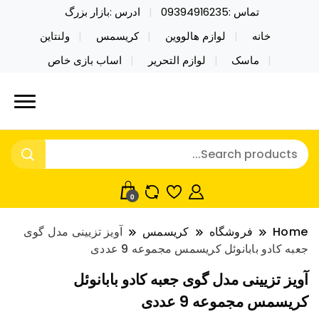
تماس :09394916235
ادرس :بازار بزرگ
خانه
لوازم هالووین
کریسمس
ولنتاین
ماسک
لوازم التحریر
اساب بازی خاص
خرید محصولات خاص فیجت اسباب بازی تراول ماگ نایکر
نایکر توی فروش عمده لوازم هالووین
توی فروش عمده لوازم هالووین ولن تاین کادویی
ولن تاین کادویی کریسمس اکسسوری
کریسمس اکسسوری ماسک در واردات مستقیم
ماسک
0
Home
فروشگاه
کریسمس
آویز تزیینی مدل گوی
جعبه کادو بابانوئل کریسمس مجموعه 9 عددی
آویز تزیینی مدل گوی جعبه کادو بابانوئل
کریسمس مجموعه 9 عددی