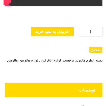
ابزار
افزودن به سبد خرید
شوخی
مدل
اسکلت
سنجش
تابوت
دسته:
لوازم هالووین
برچسب:
لوازم اتاق فرار
,
لوازم هالووین
,
هالووین
بر
باتری
خور
متحرک
عدد
توضیحات