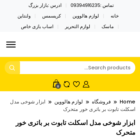
تماس :09394916235
ادرس :بازار بزرگ
خانه
لوازم هالووین
کریسمس
ولنتاین
ماسک
لوازم التحریر
اساب بازی خاص
خرید محصولات خاص فیجت اسباب بازی تراول ماگ نایکر
نایکر توی فروش عمده لوازم هالووین
توی فروش عمده لوازم هالووین ولن تاین کادویی
ولن تاین کادویی کریسمس اکسسوری
کریسمس اکسسوری ماسک در واردات مستقیم
ماسک
0
Home
فروشگاه
لوازم هالووین
ابزار شوخی مدل
اسکلت تابوت بر باتری خور متحرک
ابزار شوخی مدل اسکلت تابوت بر باتری خور
متحرک