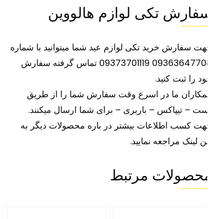
فارش تکی لوازم هالووین
ت سفارش خرید تکی لوازم عید شما میتوانید با شماره
09363647708 09373701119 تماس گرفته سفارش
د را ثبت کنید.
کاران ما در اسرع وقت سفارش شما را از طریق
ت – تیپاکس – باربری – برای شما ارسال میکنند.
ت کسب اطلاعات بیشتر در باره محصولات دیگر به
ین
لینک
مراجعه نمایید.
حصولات مرتبط