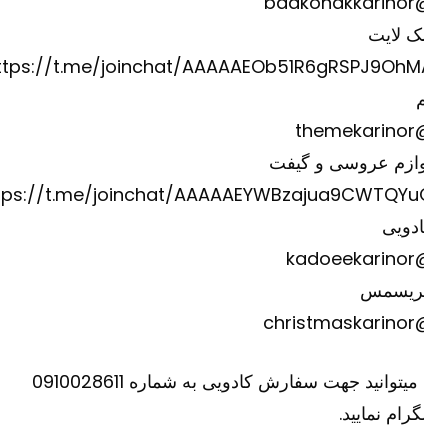
@badkona
ک لایت
https://t.me/joinchat/AAAAAEOb51R6gRSPJ9OhM
@theme
وازم عروسی و گیفت
https://t.me/joinchat/AAAAAEYWBzajua9CWTQYu
دویی
@kadoee
ریسمس
@christm
یا میتوانید جهت سفارش کادویی به شماره 0910028611
گرام نمایید.