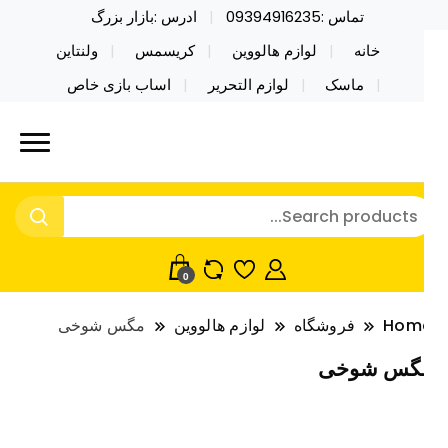
تماس :09394916235
ادرس :بازار بزرگ
خانه
لوازم هالووین
کریسمس
ولنتاین
ماسک
لوازم التحریر
اساب بازی خاص
ید محصولات خاص فیجت اسباب بازی تراول ماگ نایکر
ایکر توی فروش عمده لوازم هالووین
ی فروش عمده لوازم هالووین ولن تاین کادویی
لن تاین کادویی کریسمس اکسسوری
ریسمس اکسسوری ماسک در واردات مستقیم
اسک
0
Hom
فروشگاه
لوازم هالووین
مگس شوخی
گس شوخی