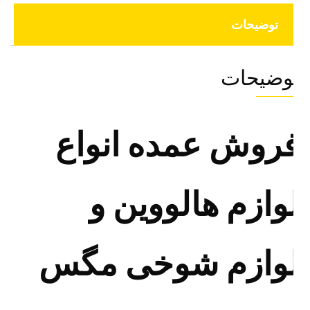
توضیحات
وضیحات
روش عمده انواع
وازم هالووین و
وازم شوخی مگس