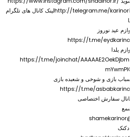
وید
https://www.instagram.com/shadinor.ir/
http://telegram.me/karinori
لینک کانال های تلگرام
ازم عید نوروز
https://t.me/eydkarino
ازم یلدا
https://t.me/joinchat/AAAAAE2OekDjbm
mYwmPI
باب بازی و شوخی و شعبده بازی
https://t.me/asbabkarino
انال سفارش اختصاصی
مع
@shame
دکنک