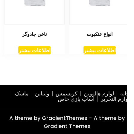
انواع عنکبوت
ناخن جادوگر
اطلاعات بیشتر
اطلاعات بیشتر
نه
لوازم هالووین
کریسمس
ولنتاین
ماسک
ازم التحریر
اساب بازی خاص
A theme by GradientThemes - A theme by
Gradient Themes