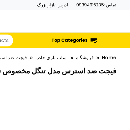
تماس :09394916235
ادرس :بازار بزرگ
خرید محصولات خاص فیجت اسباب بازی تراول ماگ نای
نایکر توی فروش عمده لوازم هالووی
Top Categories
Home
فروشگاه
اساب بازی خاص
فیجت ضد است
فیجت ضد استرس مدل تنگل مخصوص ت