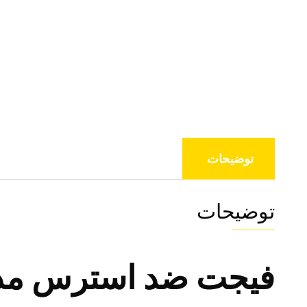
توضیحات
توضیحات
فیجت ضد استرس مد