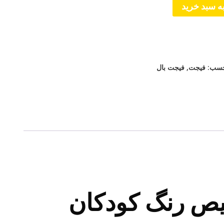
ه سبد خرید
چسب:
فیجت
,
فیجت بال
ص رنگ کودکان