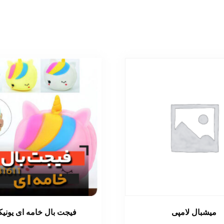
میشبال لامپی
فیجت بال خامه ای یونی