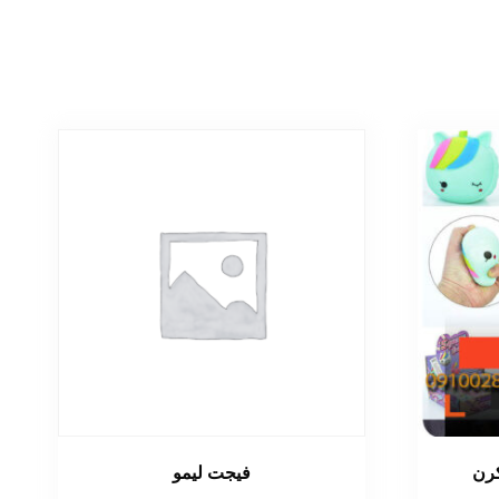
کرن
فیجت لیمو