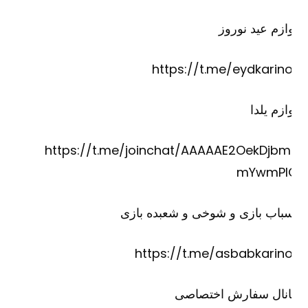
ازم عید نوروز
https://t.me/eydkarino
ازم یلدا
https://t.me/joinchat/AAAAAE2OekDjbm
mYwmPI
باب بازی و شوخی و شعبده بازی
https://t.me/asbabkarino
انال سفارش اختصاصی