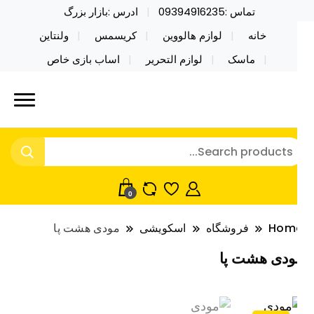
تماس :09394916235
ادرس :بازار بزرگ
خانه
لوازم هالووین
کریسمس
ولنتاین
ماسک
لوازم التحریر
اساب بازی خاص
ید محصولات خاص فیجت اسباب بازی تراول ماگ نایکر
ایکر توی فروش عمده لوازم هالووین
ی فروش عمده لوازم هالووین ولن تاین کادویی
لن تاین کادویی کریسمس اکسسوری
ریسمس اکسسوری ماسک در واردات مستقیم
اسک
0
Hom
فروشگاه
اسکویشی
مودی هشت پا
ودی هشت پا