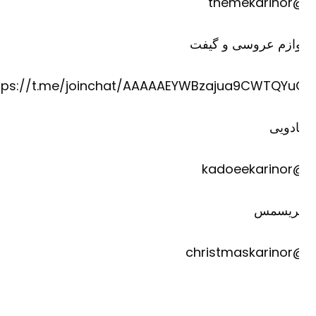
@theme
وازم عروسی و گیفت
https://t.me/joinchat/AAAAAEYWBzajua9CWTQYu
دویی
@kadoee
ریسمس
@christm