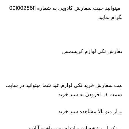
یا میتوانید جهت سفارش کادویی به شماره 0910028611
گرام نمایید.
فارش تکی لوازم کریسمس
ت سفارش خرید تکی لوازم عید شما میتوانید در سایت
۱…..افزودن به سبد خرید
رید
لاین