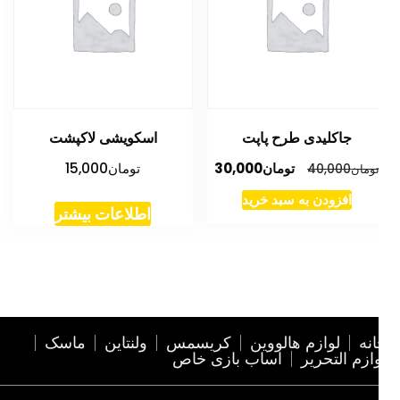
جاکلیدی طرح پاپت
اسکویشی لاکپشت
قیمت
قیمت
تومان
30,000
تومان
15,000
ومان
40,000
اصلی
فعلی
افزودن به سبد خرید
تومان40,000
تومان30,000
اطلاعات بیشتر
بود.
است.
نه
لوازم هالووین
کریسمس
ولنتاین
ماسک
ازم التحریر
اساب بازی خاص