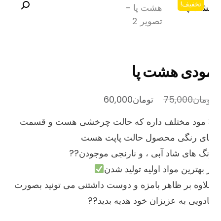
تخفیف!
ودی هشت پا
قیمت
قیمت
مان
75,000
تومان
60,000
اصلی
فعلی
3 مود مختلف داره که حالت چرخشی هست و قسمت
تومان75,000
تومان60,000
ای رنگی محصول حالت پاپت هست
بود.
است.
گ های شاد آبی ، و نارنجی موجودن??
 بهترین مواد اولیه تولید شدن
اوه بر ظاهر بامزه و دوست داشتنی می تونید بصورت
دویی به عزیزان خود هدیه بدید??