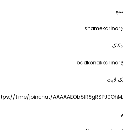
مع
@shame
دکنک
@badkona
ک لایت
https://t.me/joinchat/AAAAAEOb51R6gRSPJ9OhM