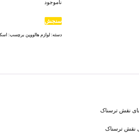
ناموجود
سنجش
دسته:
لوازم هالووین
برچسب:
اسک
 نقش ترسناک