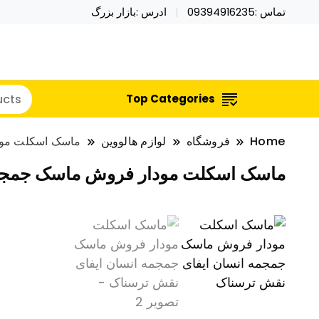
تماس :09394916235
ادرس :بازار بزرگ
خرید محصولات خاص فیجت اسباب بازی تراول ماگ نای
نایکر توی فروش عمده لوازم هالووی
Top Categories
Home
فروشگاه
لوازم هالووین
ماسک اسکلت مود
ماسک اسکلت مودار فروش ماسک جمجمه