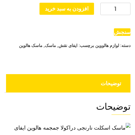
ماسک
افزودن به سبد خرید
اسکلت
نارنجی
دراکولا
سنجش
جمجمه
دسته:
لوازم هالووین
برچسب:
ایفای نقش
,
ماسک
,
ماسک هالوین
هالوین
ایفای
نقش
عدد
توضیحات
توضیحات