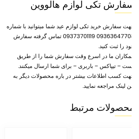
فارش تکی لوازم هالووین
ت سفارش خرید تکی لوازم عید شما میتوانید با شماره
09363647708 09373701119 تماس گرفته سفارش
د را ثبت کنید.
کاران ما در اسرع وقت سفارش شما را از طریق
ت – تیپاکس – باربری – برای شما ارسال میکنند.
ت کسب اطلاعات بیشتر در باره محصولات دیگر به
ین
لینک
مراجعه نمایید.
حصولات مرتبط