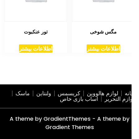
مگس شوخی
تور عنکبوت
اطلاعات بیشتر
اطلاعات بیشتر
نه
لوازم هالووین
کریسمس
ولنتاین
ماسک
ازم التحریر
اساب بازی خاص
A theme by GradientThemes - A theme by
Gradient Themes