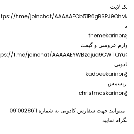
ک لایت
https://t.me/joinchat/AAAAAEOb51R6gRSPJ9OhM
@theme
وازم عروسی و گیفت
https://t.me/joinchat/AAAAAEYWBzajua9CWTQYu
دویی
@kadoee
ریسمس
@christm
یا میتوانید جهت سفارش کادویی به شماره 0910028611
گرام نمایید.