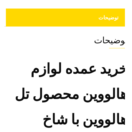
توضیحات
وضیحات
رید عمده لوازم
الووین محصول تل
الووین با شاخ