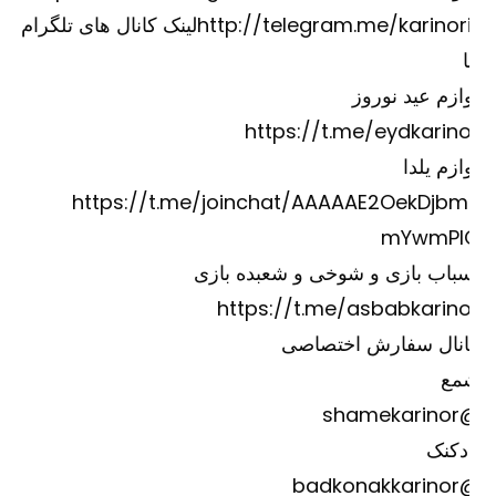
http://telegram.me/karinori
لینک کانال های تلگرام
ازم عید نوروز
https://t.me/eydkarino
ازم یلدا
https://t.me/joinchat/AAAAAE2OekDjbm
mYwmPI
باب بازی و شوخی و شعبده بازی
https://t.me/asbabkarino
انال سفارش اختصاصی
مع
@shame
دکنک
@badkona