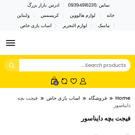
تماس :09394916235
ادرس :بازار بزرگ
خانه
لوازم هالووین
کریسمس
ولنتاین
ماسک
لوازم التحریر
اساب بازی خاص
خرید محصولات خاص فیجت اسباب بازی تراول ماگ نایکر
نایکر توی فروش عمده لوازم هالووین
توی فروش عمده لوازم هالووین ولن تاین کادویی
ولن تاین کادویی کریسمس اکسسوری
کریسمس اکسسوری ماسک در واردات مستقیم
ماسک
0
Home
فروشگاه
اساب بازی خاص
فیجت بچه
دایناسور
فیجت بچه دایناسور