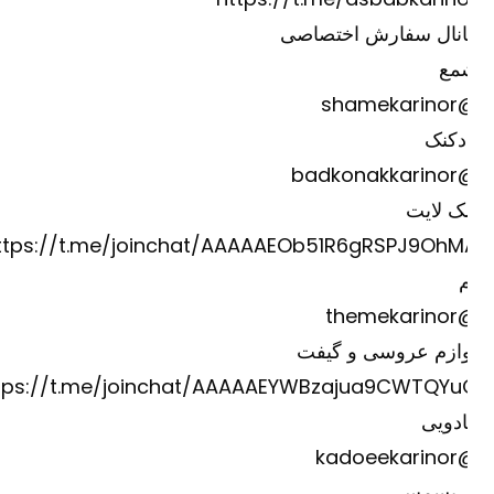
انال سفارش اختصاصی
مع
@shame
دکنک
@badkona
ک لایت
https://t.me/joinchat/AAAAAEOb51R6gRSPJ9OhM
@theme
وازم عروسی و گیفت
https://t.me/joinchat/AAAAAEYWBzajua9CWTQYu
دویی
@kadoee
ریسمس