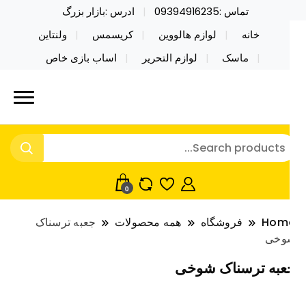
تماس :09394916235
ادرس :بازار بزرگ
خانه
لوازم هالووین
کریسمس
ولنتاین
ماسک
لوازم التحریر
اساب بازی خاص
ید محصولات خاص فیجت اسباب بازی تراول ماگ نایکر
ایکر توی فروش عمده لوازم هالووین
ی فروش عمده لوازم هالووین ولن تاین کادویی
لن تاین کادویی کریسمس اکسسوری
ریسمس اکسسوری ماسک در واردات مستقیم
اسک
0
Hom
فروشگاه
همه محصولات
جعبه ترسناک
وخی
عبه ترسناک شوخی