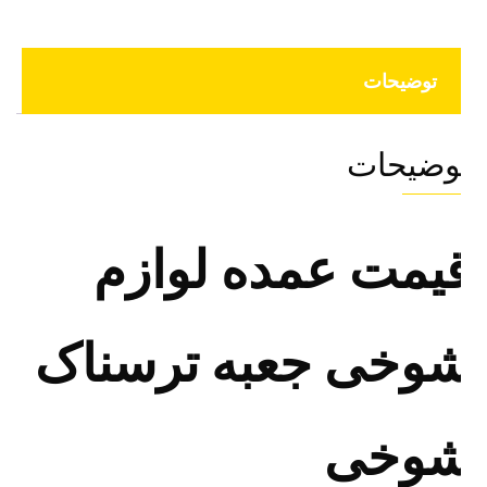
توضیحات
وضیحات
یمت عمده لوازم
وخی جعبه ترسناک
وخی