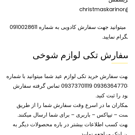
@christm
یا میتوانید جهت سفارش کادویی به شماره 0910028611
گرام نمایید.
فارش تکی لوازم شوخی
ت سفارش خرید تکی لوازم عید شما میتوانید با شماره
09363647708 09373701119 تماس گرفته سفارش
د را ثبت کنید.
کاران ما در اسرع وقت سفارش شما را از طریق
ت – تیپاکس – باربری – برای شما ارسال میکنند.
ت کسب اطلاعات بیشتر در باره محصولات دیگر به
ین
لینک
مراجعه نمایید.