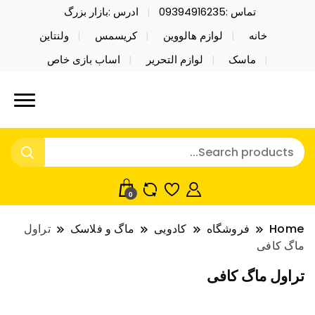
تماس :09394916235
ادرس :بازار بزرگ
خانه
لوازم هالووین
کریسمس
ولنتاین
ماسک
لوازم التحریر
اساب بازی خاص
خرید محصولات خاص فیجت اسباب بازی تراول ماگ نایکر
نایکر توی فروش عمده لوازم هالووین
توی فروش عمده لوازم هالووین ولن تاین کادویی
ولن تاین کادویی کریسمس اکسسوری
کریسمس اکسسوری ماسک در واردات مستقیم
ماسک
0
Home
فروشگاه
کادویی
ماگ و فلاسک
تراول
ماگ کافی
تراول ماگ کافی