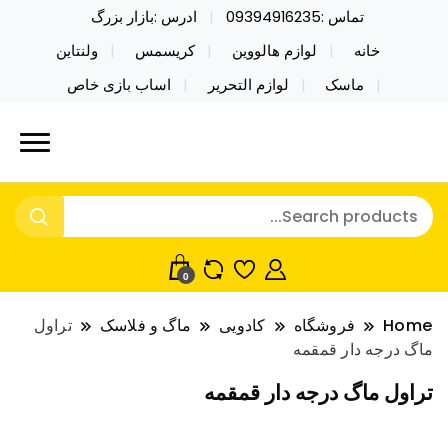
تماس :09394916235
ادرس :بازار بزرگ
خانه
لوازم هالووین
کریسمس
ولنتاین
ماسک
لوازم التحریر
اساب بازی خاص
خرید محصولات خاص فیجت اسباب بازی تراول ماگ نایکر
نایکر توی فروش عمده لوازم هالووین
توی فروش عمده لوازم هالووین ولن تاین کادویی
ولن تاین کادویی کریسمس اکسسوری
کریسمس اکسسوری ماسک در واردات مستقیم
ماسک
0
Home
فروشگاه
کادویی
ماگ و فلاسک
تراول
ماگ درجه دار قمقمه
تراول ماگ درجه دار قمقمه