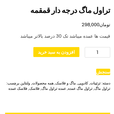
تراول ماگ درجه دار قمقمه
تومان
298,000
قیمت ها عمده میباشد تک 30 درصد بالاتر میباشد
تراول
افزودن به سبد خرید
ماگ
درجه
دار
سنجش
قمقمه
دسته:
تزئینات
,
کادویی
,
ماگ و فلاسک
,
همه محصولات
,
ولنتاین
برچسب:
عدد
تراول ماگ
,
تراول ماگ عمده
,
عمده تراول ماگ
,
فلاسک
,
فلاسک عمده