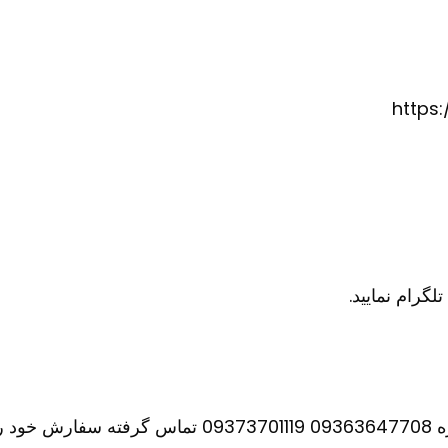
https
نید.