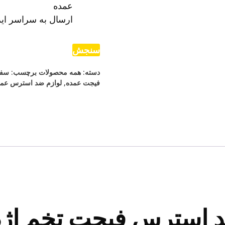
عمده
ارسال به سراسر ایر
سنجش
دسته:
همه محصولات
برچسب:
سفا
فیجت عمده
,
لوازم ضد استرس عمد
 استرس فیجت تخم اژده