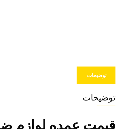
توضیحات
توضیحات
قیمت عمده لوازم ضد