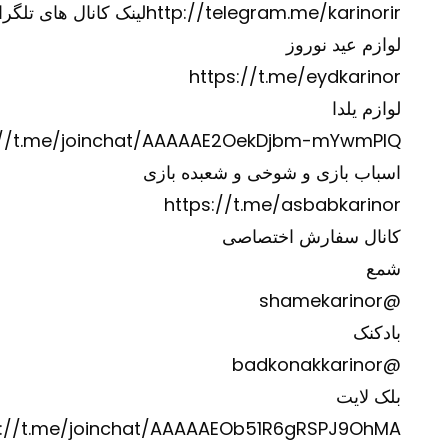
http://telegram.me/karinorir
لینک کانال های تلگرا
لوازم عید نوروز
https://t.me/eydkarinor
لوازم یلدا
://t.me/joinchat/AAAAAE2OekDjbm-mYwmPIQ
اسباب بازی و شوخی و شعبده بازی
https://t.me/asbabkarinor
کانال سفارش اختصاصی
شمع
@shamekarinor
بادکنک
@badkonakkarinor
بلک لایت
s://t.me/joinchat/AAAAAEOb51R6gRSPJ9OhMA