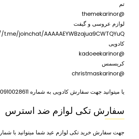
تم
@themekarinor
لوازم عروسی و گیفت
://t.me/joinchat/AAAAAEYWBzajua9CWTQYuQ
کادویی
@kadoeekarinor
کریسمس
@christmaskarinor
یا میتوانید جهت سفارش کادویی به شماره 0910028611 تلگرام نمایید.
سفارش تکی لوازم ضد استرس
جهت سفارش خرید تکی لوازم عید شما میتوانید با شماره 09363647708 09373701119 تماس گرفته سفارش خود را ثبت ک