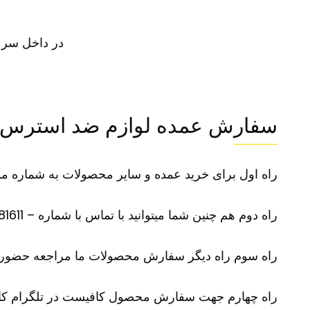
در داخل سر س
سفارش عمده لوازم ضد استرس
راه اول برای خرید عمده و سایر محصولات به شماره موبایل 09100281611 در تلگرام یا واتس آپ پی
راه دوم هم چنین شما میتوانید با تماس با شماره – 09100281611 –سفارش محصول مورد نظر و سایر محصولات خود را بازگو نمایید
راه سوم راه دیگر سفارش محصولات ما مراجعه حضوری
راه چهارم جهت سفارش محصول کافیست در تلگرام کانال آیدی @karinorir را جستجو نموده و و