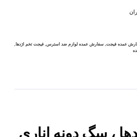
ان
رش عمده فیجت
,
سفارش عمده لوازم ضد استرس
,
فیجت تخم اژدها
,
ه
ا ، سگ دونه اناری