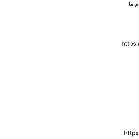
م ما
https
http