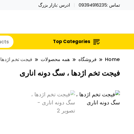
تماس :09394916235
ادرس :بازار بزرگ
خرید محصولات خاص فیجت اسباب بازی تراول ماگ نای
نایکر توی فروش عمده لوازم هالووی
Top Categories
Home
فروشگاه
همه محصولات
فیجت تخم اژدها 
فیجت تخم اژدها ، سگ دونه اناری