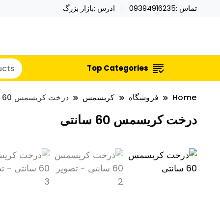
تماس :09394916235
ادرس :بازار بزرگ
خرید محصولات خاص فیجت اسباب بازی تراول ماگ نای
نایکر توی فروش عمده لوازم هالووی
Top Categories
Home
فروشگاه
کریسمس
درخت کریسمس 60 سانتی
درخت کریسمس 60 سانتی