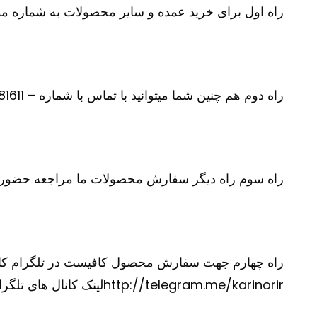
راه اول برای خرید عمده و سایر محصولات به شماره موبایل 09100281611 در تلگرام یا واتس آپ پی
راه دوم هم چنین شما میتوانید با تماس با شماره – 09100281611 –سفارش محصول مورد نظر و سایر محصولات خود را بازگو نمایید
راه سوم راه دیگر سفارش محصولات ما مراجعه حضوری
http://telegram.me/karinorirلینک کانال های تلگرام ما