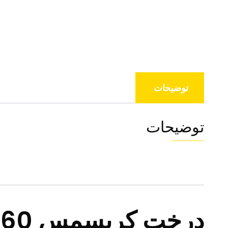
توضیحات
توضیحات
درخت کریسمس 60 سانتی