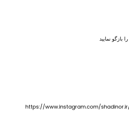
ه چهارم جهت سفارش محصول کافیست در تلگرام کانال آیدی @karinorir را جستجو نموده و وارد کانال ما شوید https://www.instagram.com/shadinor.ir/