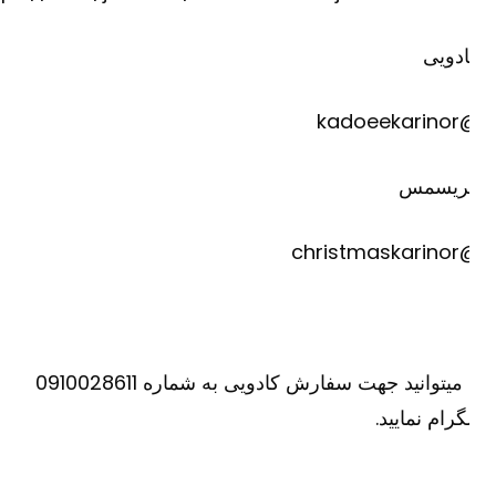
دویی
@kadoee
ریسمس
@christm
یا میتوانید جهت سفارش کادویی به شماره 0910028611
گرام نمایید.