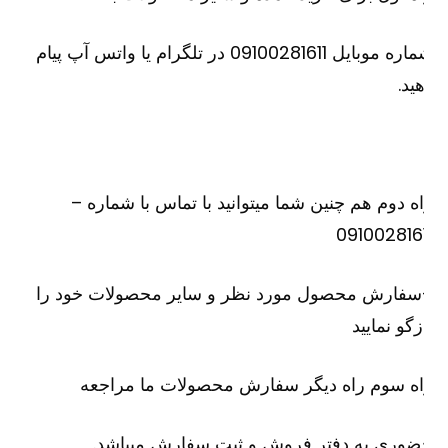
شماره موبایل 09100281611 در تلگرام یا واتس آپ پیام
ید.
ه دوم هم چنین شما میتوانید با تماس با شماره –
091002816
سفارش محصول مورد نظر و سایر محصولات خود را
زگو نمایید
ه سوم راه دیگر سفارش محصولات ما مراجعه
وری به دفتر فروش و ثبت سفارش میباشد.