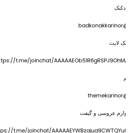
دکنک
@badkona
ک لایت
https://t.me/joinchat/AAAAAEOb51R6gRSPJ9OhM
@theme
وازم عروسی و گیفت
https://t.me/joinchat/AAAAAEYWBzajua9CWTQYu