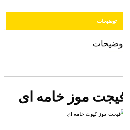
توضیحات
وضیحات
یجت موز خامه ای