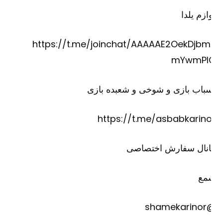
ازم یلدا
https://t.me/joinchat/AAAAAE2OekDjbm
mYwmPI
باب بازی و شوخی و شعبده بازی
https://t.me/asbabkarino
انال سفارش اختصاصی
مع
@shame