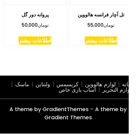
تل آچار فرانسه هالووین
پروانه دور گل
تومان
55,000
تومان
50,000
اطلاعات بیشتر
اطلاعات بیشتر
نه
لوازم هالووین
کریسمس
ولنتاین
ماسک
ازم التحریر
اساب بازی خاص
A theme by GradientThemes - A theme by
Gradient Themes