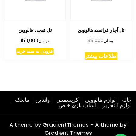
تل آچار فرانسه هالووین
تل قیچی هالووین
تومان
55,000
تومان
150,000
افزودن به سبد خرید
اطلاعات بیشتر
خانه
لوازم هالووین
کریسمس
ولنتاین
ماسک
لوازم التحریر
اساب بازی خاص
A theme by GradientThemes - A theme by
Gradient Themes