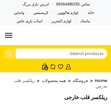
تماس :09394916235
ادرس :بازار بزرگ
خانه
لوازم هالووین
کریسمس
ولنتاین
ماسک
لوازم التحریر
اساب بازی خاص
خرید محصولات خاص فیجت اسباب بازی تراول ماگ نایکر
نایکر توی فروش عمده لوازم هالووین
توی فروش عمده لوازم هالووین ولن تاین کادویی
ولن تاین کادویی کریسمس اکسسوری
کریسمس اکسسوری ماسک در واردات مستقیم
ماسک
0
Home
فروشگاه
همه محصولات
ریلکسر قلب
خارجی
ریلکسر قلب خارجی