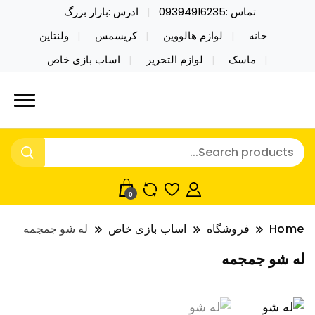
تماس :09394916235
ادرس :بازار بزرگ
خانه
لوازم هالووین
کریسمس
ولنتاین
ماسک
لوازم التحریر
اساب بازی خاص
خرید محصولات خاص فیجت اسباب بازی تراول ماگ نایکر
نایکر توی فروش عمده لوازم هالووین
توی فروش عمده لوازم هالووین ولن تاین کادویی
ولن تاین کادویی کریسمس اکسسوری
کریسمس اکسسوری ماسک در واردات مستقیم
ماسک
0
Home
فروشگاه
اساب بازی خاص
له شو جمجمه
له شو جمجمه