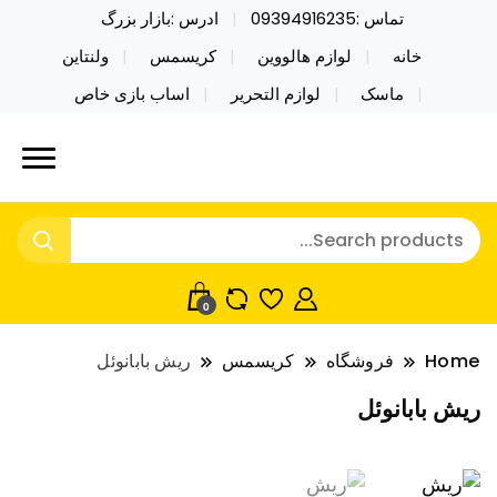
تماس :09394916235
ادرس :بازار بزرگ
خانه
لوازم هالووین
کریسمس
ولنتاین
ماسک
لوازم التحریر
اساب بازی خاص
خرید محصولات خاص فیجت اسباب بازی تراول ماگ نایکر
نایکر توی فروش عمده لوازم هالووین
توی فروش عمده لوازم هالووین ولن تاین کادویی
ولن تاین کادویی کریسمس اکسسوری
کریسمس اکسسوری ماسک در واردات مستقیم
ماسک
0
Home
فروشگاه
کریسمس
ریش بابانوئل
ریش بابانوئل