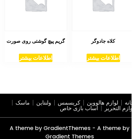
کلاه جادوگر
گریم پیچ گوشتی روی صورت
اطلاعات بیشتر
اطلاعات بیشتر
نه
لوازم هالووین
کریسمس
ولنتاین
ماسک
ازم التحریر
اساب بازی خاص
A theme by GradientThemes - A theme by
Gradient Themes