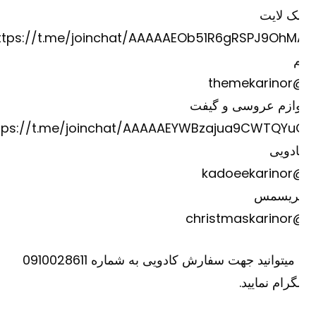
ک لایت
https://t.me/joinchat/AAAAAEOb51R6gRSPJ9OhM
@theme
وازم عروسی و گیفت
https://t.me/joinchat/AAAAAEYWBzajua9CWTQYu
دویی
@kadoee
ریسمس
@christm
یا میتوانید جهت سفارش کادویی به شماره 0910028611
گرام نمایید.