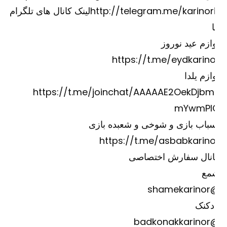
http://telegram.me/karinori
لینک کانال های تلگرام
ازم عید نوروز
https://t.me/eydkarino
ازم یلدا
https://t.me/joinchat/AAAAAE2OekDjbm
mYwmPI
باب بازی و شوخی و شعبده بازی
https://t.me/asbabkarino
انال سفارش اختصاصی
مع
@shame
دکنک
@badkona