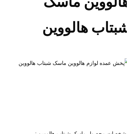
الووین ماسک
بتاب هالووین
شخصات محصول ماسک شبتاب هالووین :