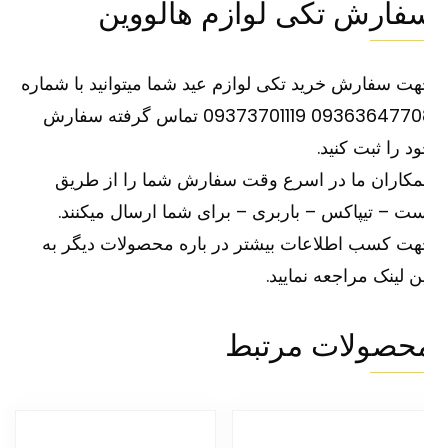
فارش تکی لوازم هالووین
ت سفارش خرید تکی لوازم عید شما میتوانید با شماره
09363647708 09373701119 تماس گرفته سفارش
د را ثبت کنید.
کاران ما در اسرع وقت سفارش شما را از طریق
ت – تیپاکس – باربری – برای شما ارسال میکنند.
ت کسب اطلاعات بیشتر در باره محصولات دیگر به
ین
لینک
مراجعه نمایید.
حصولات مرتبط