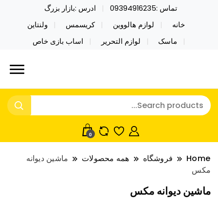
تماس :09394916235
ادرس :بازار بزرگ
خانه
لوازم هالووین
کریسمس
ولنتاین
ماسک
لوازم التحریر
اساب بازی خاص
خرید محصولات خاص فیجت اسباب بازی تراول ماگ نایکر
نایکر توی فروش عمده لوازم هالووین
توی فروش عمده لوازم هالووین ولن تاین کادویی
ولن تاین کادویی کریسمس اکسسوری
کریسمس اکسسوری ماسک در واردات مستقیم
ماسک
0
Home
فروشگاه
همه محصولات
ماشین دیوانه
مکس
ماشین دیوانه مکس