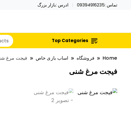
تماس :09394916235
ادرس :بازار بزرگ
خرید محصولات خاص فیجت اسباب بازی تراول ماگ نای
نایکر توی فروش عمده لوازم هالووی
Top Categories
Home
فروشگاه
اساب بازی خاص
فیجت مرغ شن
فیجت مرغ شنی