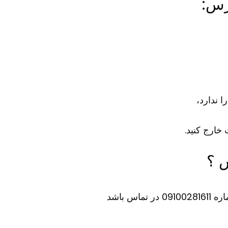
رس:
 ندارد،
خارج کنید.
 ؟
س باشد