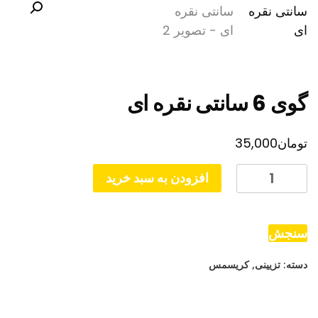
گوی 6 سانتی نقره ای
تومان
35,000
گوی
افزودن به سبد خرید
6
سانتی
نقره
سنجش
ای
دسته:
تزیینی
,
کریسمس
عدد