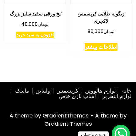
زنگوله طلایی کریسمس
َیخ ورقی سفید سایز بزرگ
لاکچری
تومان
40,000
تومان
80,000
افزودن به سبد خرید
اطلاعات بیشتر
خانه
لوازم هالووین
کریسمس
ولنتاین
ماسک
لوازم التحریر
اساب بازی خاص
A theme by GradientThemes - A theme by
Gradient Themes
خرید در واتساپ