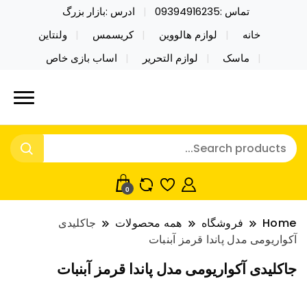
تماس :09394916235
ادرس :بازار بزرگ
خانه
لوازم هالووین
کریسمس
ولنتاین
ماسک
لوازم التحریر
اساب بازی خاص
خرید محصولات خاص فیجت اسباب بازی تراول ماگ نایکر
نایکر توی فروش عمده لوازم هالووین
توی فروش عمده لوازم هالووین ولن تاین کادویی
ولن تاین کادویی کریسمس اکسسوری
کریسمس اکسسوری ماسک در واردات مستقیم
ماسک
0
Home
فروشگاه
همه محصولات
جاکلیدی
آکواریومی مدل پاندا قرمز آبنبات
جاکلیدی آکواریومی مدل پاندا قرمز آبنبات