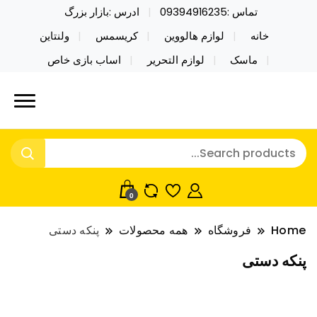
تماس :09394916235
ادرس :بازار بزرگ
خانه
لوازم هالووین
کریسمس
ولنتاین
ماسک
لوازم التحریر
اساب بازی خاص
خرید محصولات خاص فیجت اسباب بازی تراول ماگ نایکر
نایکر توی فروش عمده لوازم هالووین
توی فروش عمده لوازم هالووین ولن تاین کادویی
ولن تاین کادویی کریسمس اکسسوری
کریسمس اکسسوری ماسک در واردات مستقیم
ماسک
0
Home
فروشگاه
همه محصولات
پنکه دستی
پنکه دستی