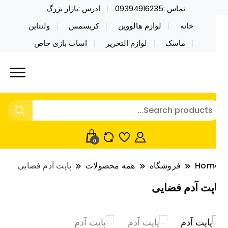
تماس :09394916235
ادرس :بازار بزرگ
خانه
لوازم هالووین
کریسمس
ولنتاین
ماسک
لوازم التحریر
اساب بازی خاص
ید محصولات خاص فیجت اسباب بازی تراول ماگ نایکر
ایکر توی فروش عمده لوازم هالووین
ی فروش عمده لوازم هالووین ولن تاین کادویی
لن تاین کادویی کریسمس اکسسوری
ریسمس اکسسوری ماسک در واردات مستقیم
اسک
0
Hom
فروشگاه
همه محصولات
پاپت آدم فضایی
اپت آدم فضایی