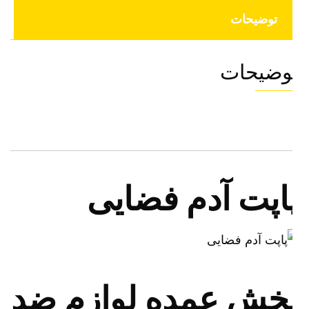
توضیحات
وضیحات
اپت آدم فضایی
خش عمده لوازم ضد