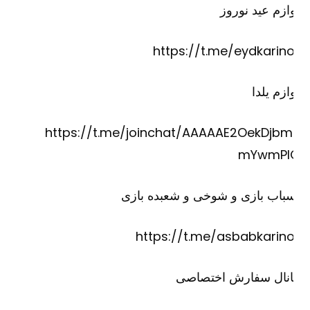
ازم عید نوروز
https://t.me/eydkarino
ازم یلدا
https://t.me/joinchat/AAAAAE2OekDjbm
mYwmPI
باب بازی و شوخی و شعبده بازی
https://t.me/asbabkarino
انال سفارش اختصاصی