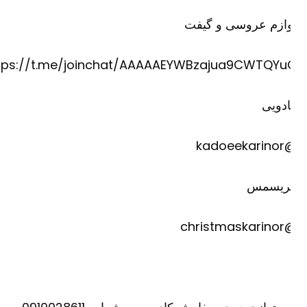
وازم عروسی و گیفت
https://t.me/joinchat/AAAAAEYWBzajua9CWTQYu
دویی
@kadoee
ریسمس
@christm