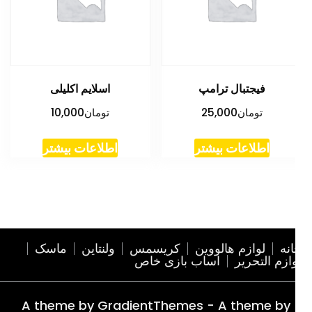
فیجتبال ترامپ
اسلایم اکلیلی
تومان
25,000
تومان
10,000
اطلاعات بیشتر
اطلاعات بیشتر
نه
لوازم هالووین
کریسمس
ولنتاین
ماسک
ازم التحریر
اساب بازی خاص
A theme by GradientThemes - A theme by