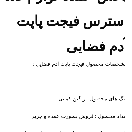
سترس فیجت پاپت
دم فضایی
شخصات محصول فیجت پاپت آدم فضایی :
گ های محصول : رنگین کمانی
عداد محصول : فروش بصورت عمده و جزیی