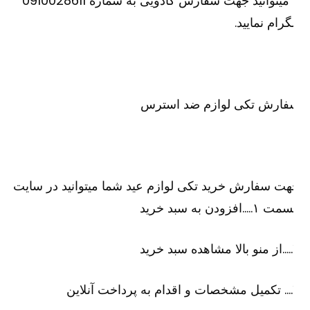
یا میتوانید جهت سفارش کادویی به شماره 0910028611
گرام نمایید.
فارش تکی لوازم ضد استرس
ت سفارش خرید تکی لوازم عید شما میتوانید در سایت
۱…..افزودن به سبد خرید
رید
لاین