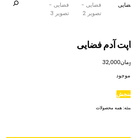
اپت آدم فضایی
مان
32,000
موجود
نجش
ته:
همه محصولات