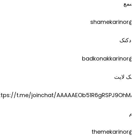
مع
@shame
دکنک
@badkona
ک لایت
https://t.me/joinchat/AAAAAEOb51R6gRSPJ9OhM
@theme