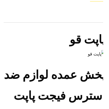
اپت قو
خش عمده لوازم ضد
سترس فیجت پاپت