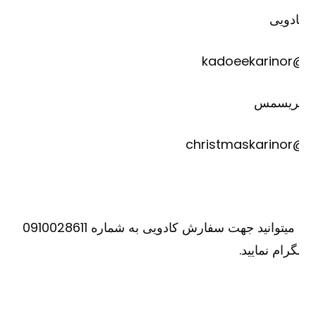
دویی
@kadoee
ریسمس
@christm
یا میتوانید جهت سفارش کادویی به شماره 0910028611
گرام نمایید.