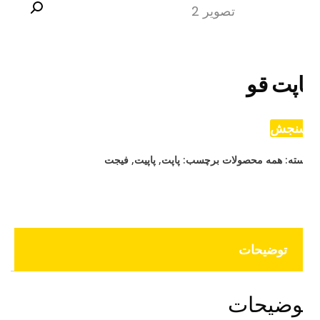
اپت قو
نجش
ته:
همه محصولات
برچسب:
پاپت
,
پاپیت
,
فیجت
توضیحات
وضیحات