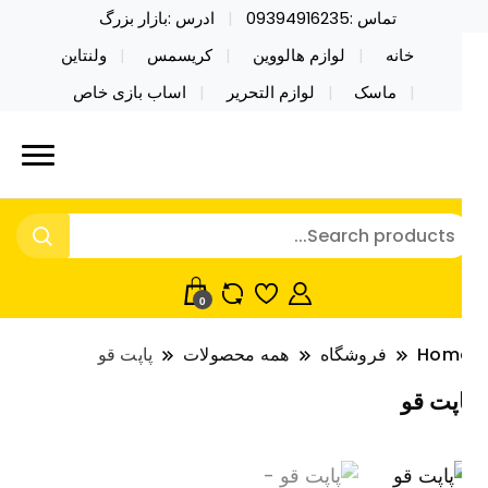
تماس :09394916235
ادرس :بازار بزرگ
خانه
لوازم هالووین
کریسمس
ولنتاین
ماسک
لوازم التحریر
اساب بازی خاص
ید محصولات خاص فیجت اسباب بازی تراول ماگ نایکر
ایکر توی فروش عمده لوازم هالووین
ی فروش عمده لوازم هالووین ولن تاین کادویی
لن تاین کادویی کریسمس اکسسوری
ریسمس اکسسوری ماسک در واردات مستقیم
اسک
0
Hom
فروشگاه
همه محصولات
پاپت قو
اپت قو