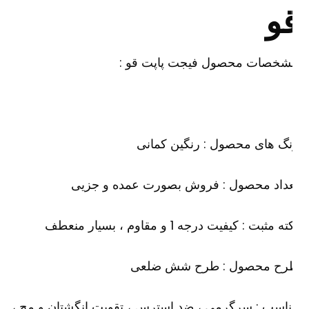
و
شخصات محصول فیجت پاپت قو :
گ های محصول : رنگین کمانی
عداد محصول : فروش بصورت عمده و جزیی
ه مثبت : کیفیت درجه 1 و مقاوم ، بسیار منعطف
رح محصول : طرح شش ضلعی
اسب : سرگرمی ، ضد استرس ، تقویت انگشتان و مچ ،