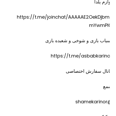
ازم یلدا
https://t.me/joinchat/AAAAAE2OekDjbm
mYwmPI
باب بازی و شوخی و شعبده بازی
https://t.me/asbabkarino
انال سفارش اختصاصی
مع
@shame