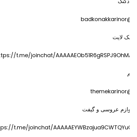
دکنک
@badkona
ک لایت
https://t.me/joinchat/AAAAAEOb51R6gRSPJ9OhM
@theme
وازم عروسی و گیفت
https://t.me/joinchat/AAAAAEYWBzajua9CWTQYu