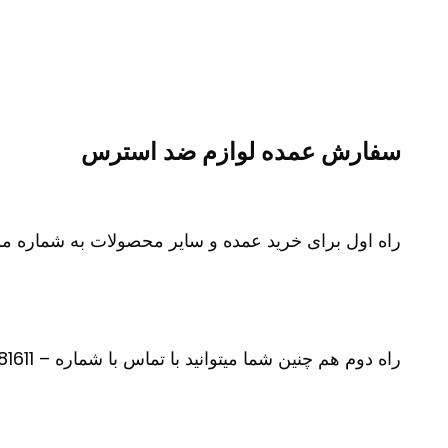
سفارش عمده لوازم ضد استرس
راه اول برای خرید عمده و سایر محصولات به شماره موبایل 09100281611 در تلگرام یا واتس آپ پی
راه دوم هم چنین شما میتوانید با تماس با شماره – 09100281611 –سفارش محصول مورد نظر و سایر محصولات خود را بازگو نمایید