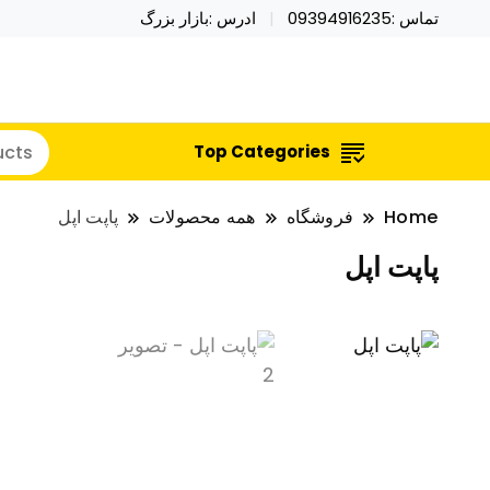
تماس :09394916235
ادرس :بازار بزرگ
خرید محصولات خاص فیجت اسباب بازی تراول ماگ نای
نایکر توی فروش عمده لوازم هالووی
Top Categories
Home
فروشگاه
همه محصولات
پاپت اپل
پاپت اپل