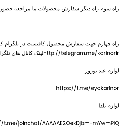
راه سوم راه دیگر سفارش محصولات ما مراجعه حضوری
http://telegram.me/karinorirلینک کانال های تلگرام ما
لوازم عید نوروز
https://t.me/eydkarinor
لوازم یلدا
://t.me/joinchat/AAAAAE2OekDjbm-mYwmPIQ