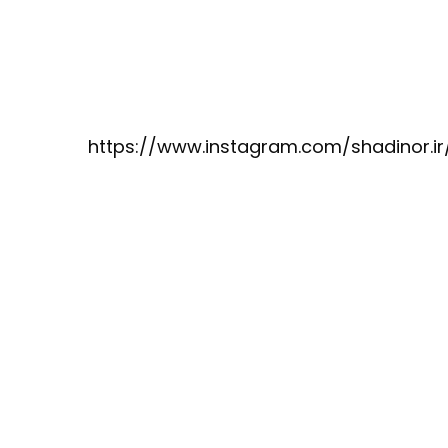
ه چهارم جهت سفارش محصول کافیست در تلگرام کانال آیدی @karinorir را جستجو نموده و وارد کانال ما شوید https://www.instagram.com/shadinor.ir/